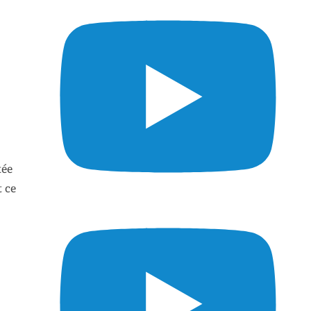
tée
t ce