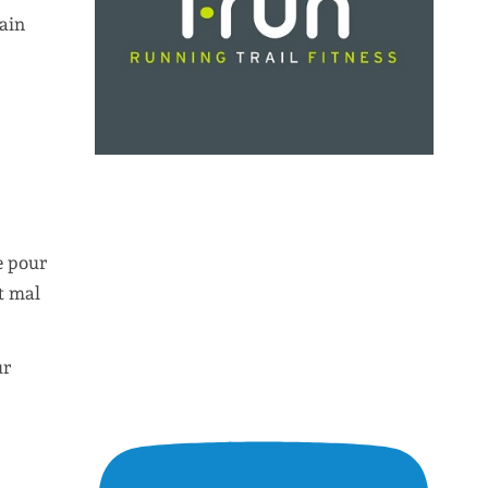
gain
e pour
it mal
ur