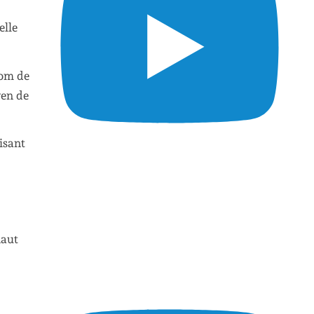
elle
Tom de
yen de
isant
haut