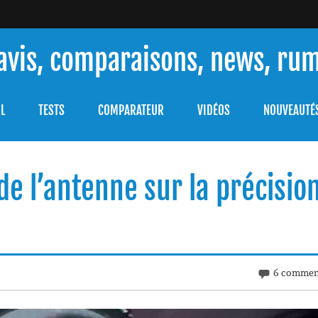
 avis, comparaisons, news, ru
ouver celle qui répondra à vos besoins et comprendre comment 
L
TESTS
COMPARATEUR
VIDÉOS
NOUVEAUTÉ
 de l’antenne sur la précisio
6 commen