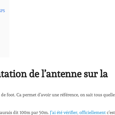
 GPS
ntation de l’antenne sur la
in de foot. Ca permet d’avoir une référence, on sait tous quelle
j’aurais dit 100m par 50m.
J’ai été vérifier, officiellement
c’es