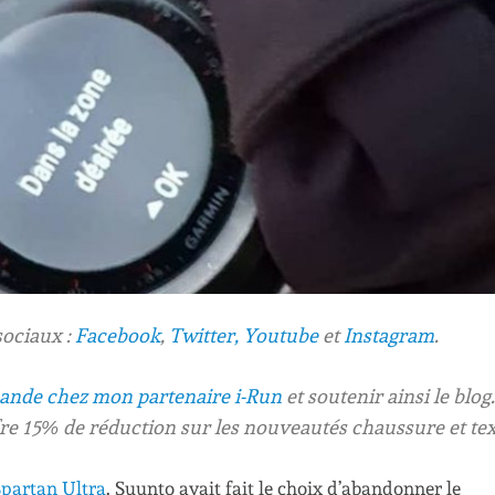
sociaux :
Facebook
,
Twitter,
Youtube
et
Instagram
.
mande chez mon partenaire i-Run
et soutenir ainsi le blog.
fre 15% de réduction sur les nouveautés chaussure et text
 Spartan Ultra
. Suunto avait fait le choix d’abandonner le