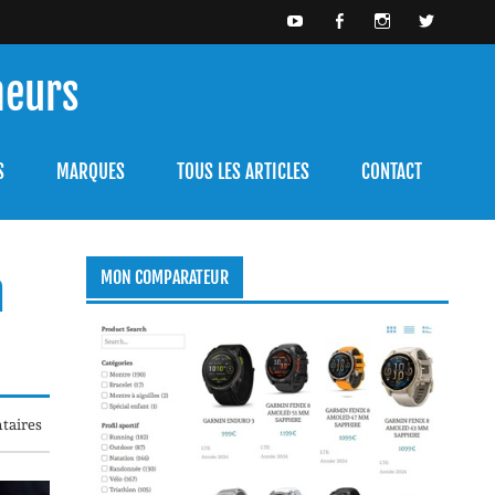
meurs
bien l'utiliser.
S
MARQUES
TOUS LES ARTICLES
CONTACT
n
MON COMPARATEUR
taires