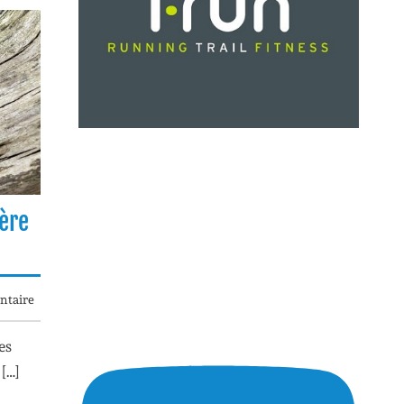
hère
taire
es
 […]