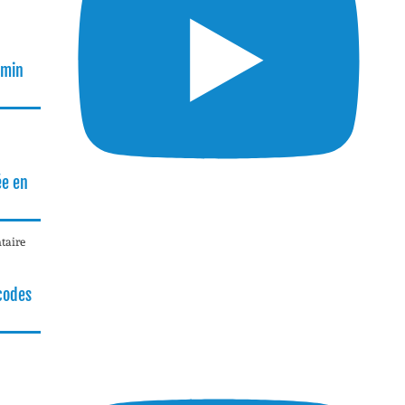
rmin
ée en
taire
 codes