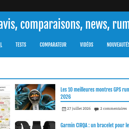
 avis, comparaisons, news, ru
ouver celle qui répondra à vos besoins et comprendre comment 
L
TESTS
COMPARATEUR
VIDÉOS
NOUVEAUTÉ
Les 10 meilleures montres GPS ru
2026
27 juillet 2026
2 commentaires
Garmin CIRQA : un bracelet pour le