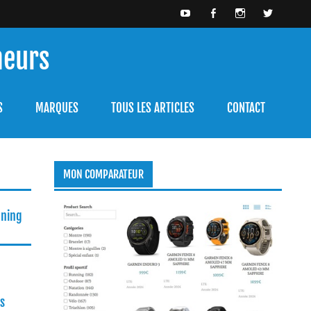
meurs
bien l'utiliser.
S
MARQUES
TOUS LES ARTICLES
CONTACT
MON COMPARATEUR
nning
s