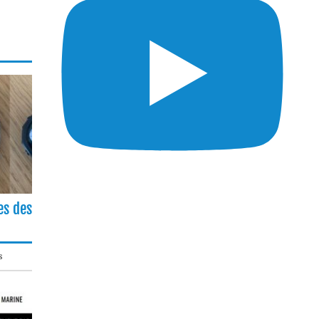
es des
s