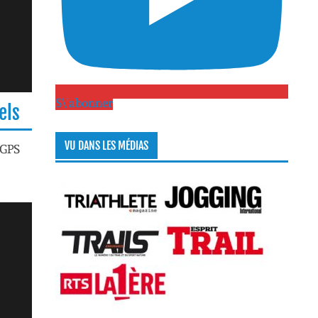
S\'abonner
els
VU DANS LES MÉDIAS
 GPS