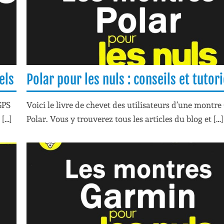
els
Polar pour les nuls : conseils et tutori
GPS
Voici le livre de chevet des utilisateurs d’une montre
 […]
Polar. Vous y trouverez tous les articles du blog et […]