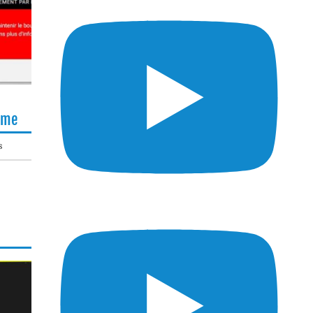
lème
s