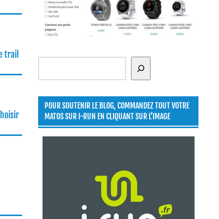
 trail
Rechercher
POUR SOUTENIR LE BLOG, COMMANDEZ TOUT VOTRE
hoisir
MATOS SUR I-RUN EN CLIQUANT SUR L’IMAGE