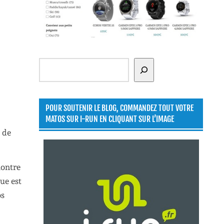
Rechercher
POUR SOUTENIR LE BLOG, COMMANDEZ TOUT VOTRE
MATOS SUR I-RUN EN CLIQUANT SUR L’IMAGE
 de
montre
ue est
os