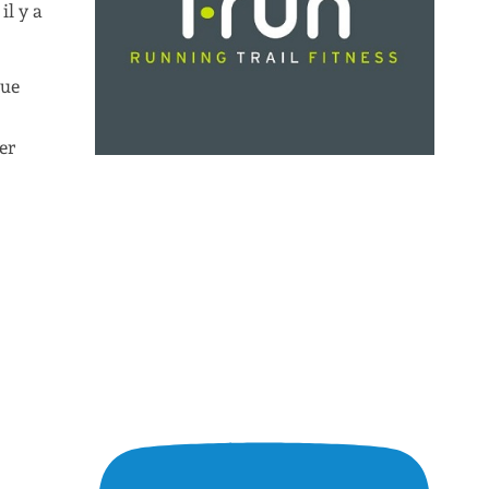
il y a
que
er