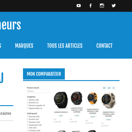
meurs
bien l'utiliser.
S
MARQUES
TOUS LES ARTICLES
CONTACT
J
MON COMPARATEUR
taires