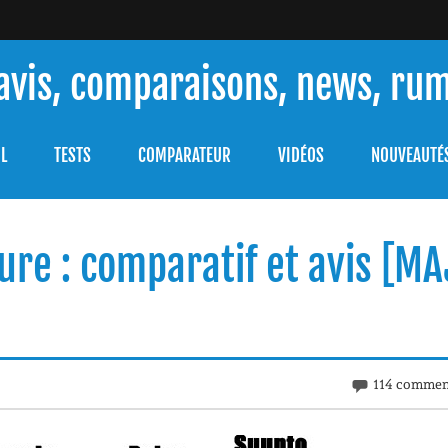
 avis, comparaisons, news, ru
ouver celle qui répondra à vos besoins et comprendre comment 
L
TESTS
COMPARATEUR
VIDÉOS
NOUVEAUTÉ
ure : comparatif et avis [MA
114 commen