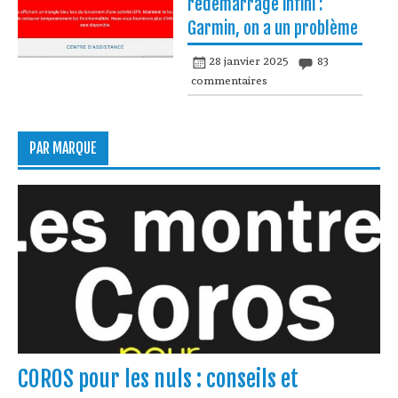
redémarrage infini :
Garmin, on a un problème
28 janvier 2025
83
commentaires
PAR MARQUE
COROS pour les nuls : conseils et