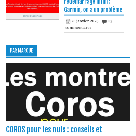
redémarrage infini :
Garmin, on a un problème
28 janvier 2025
83
commentaires
PAR MARQUE
COROS pour les nuls : conseils et