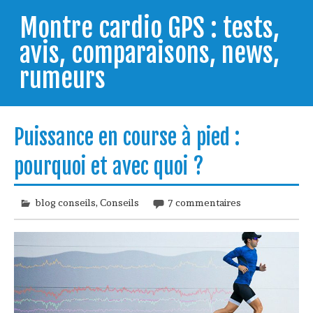
Skip
to
Montre cardio GPS : tests,
content
avis, comparaisons, news,
rumeurs
Testeur de montres GPS, je vous livre les clés pour
trouver celle qui répondra à vos besoins et
Puissance en course à pied :
comprendre comment bien l'utiliser.
pourquoi et avec quoi ?
blog conseils
,
Conseils
7 commentaires