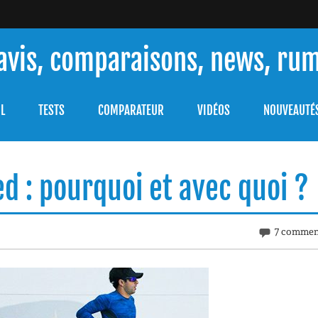
 avis, comparaisons, news, ru
ouver celle qui répondra à vos besoins et comprendre comment 
L
TESTS
COMPARATEUR
VIDÉOS
NOUVEAUTÉ
d : pourquoi et avec quoi ?
7 commen