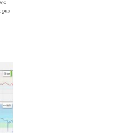
vez
t pas