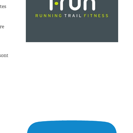
tes
re
sont