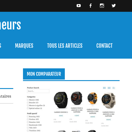
meurs
bien l'utiliser.
S
MARQUES
TOUS LES ARTICLES
CONTACT
MON COMPARATEUR
taires