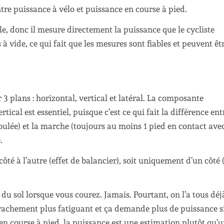
entre puissance à vélo et puissance en course à pied.
lle, donc il mesure directement la puissance que le cycliste
à vide, ce qui fait que les mesures sont fiables et peuvent êt
 3 plans : horizontal, vertical et latéral. La composante
ical est essentiel, puisque c’est ce qui fait la différence ent
foulée) et la marche (toujours au moins 1 pied en contact avec
.
 côté à l’autre (effet de balancier), soit uniquement d’un côté
u sol lorsque vous courez. Jamais. Pourtant, on l’a tous déj
t vachement plus fatiguant et ça demande plus de puissance si
en course à pied, la puissance est une estimation plutôt qu’