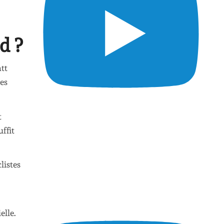
d ?
att
les
t
uffit
listes
elle.