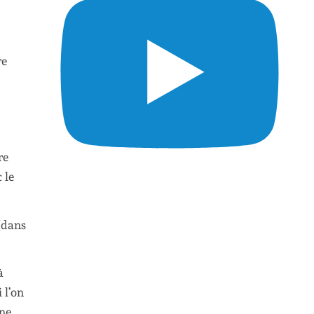
re
re
 le
 (dans
à
 l’on
une