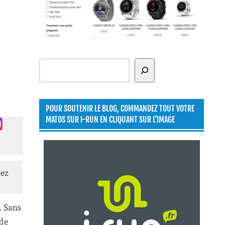
Rechercher
POUR SOUTENIR LE BLOG, COMMANDEZ TOUT VOTRE
MATOS SUR I-RUN EN CLIQUANT SUR L’IMAGE
lez
. Sans
 de