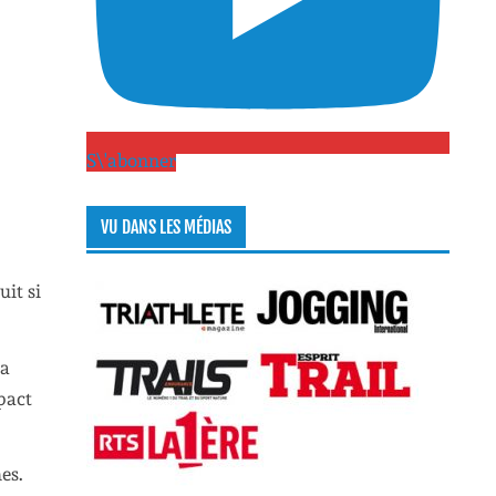
S\'abonner
VU DANS LES MÉDIAS
uit si
la
pact
es.