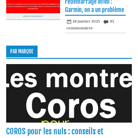
redémarrage infini :
Garmin, on a un problème
28 janvier 2025
83
commentaires
PAR MARQUE
COROS pour les nuls : conseils et