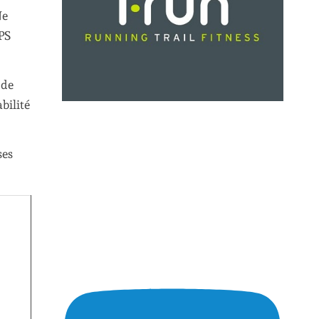
Ne
GPS
 de
bilité
ses