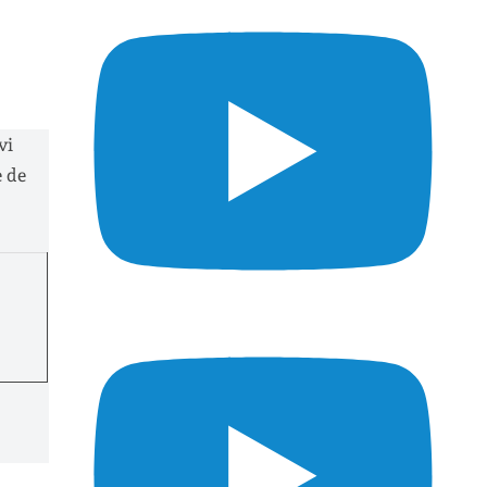
vi
e de