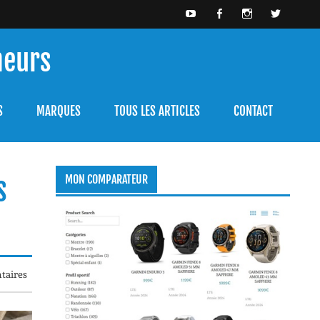
meurs
bien l'utiliser.
S
MARQUES
TOUS LES ARTICLES
CONTACT
s
MON COMPARATEUR
taires