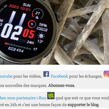
outube
pour les vidéos,
Facebook
pour les échanges,
les nouvelles des marques.
Abonnez-vous.
hez mon partenaire i-Run
quel que soit ce que vous vou
ré en 24h et c’est une bonne façon de
supporter le blog
.