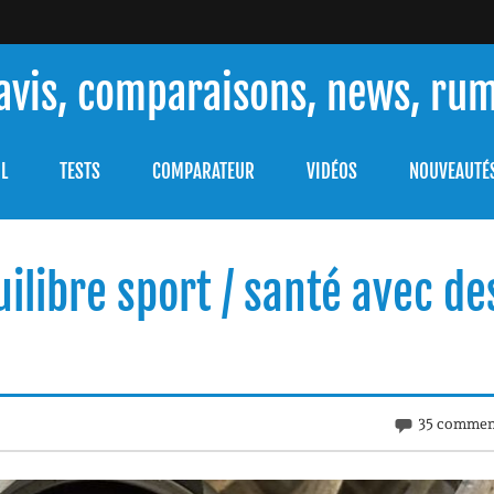
 avis, comparaisons, news, ru
ouver celle qui répondra à vos besoins et comprendre comment 
L
TESTS
COMPARATEUR
VIDÉOS
NOUVEAUTÉ
uilibre sport / santé avec de
35 commen