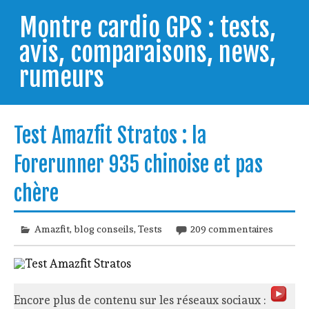
Skip
to
Montre cardio GPS : tests,
content
avis, comparaisons, news,
rumeurs
Testeur de montres GPS, je vous livre les clés pour
trouver celle qui répondra à vos besoins et
Test Amazfit Stratos : la
comprendre comment bien l'utiliser.
Forerunner 935 chinoise et pas
chère
Amazfit
,
blog conseils
,
Tests
209 commentaires
Encore plus de contenu sur les réseaux sociaux :