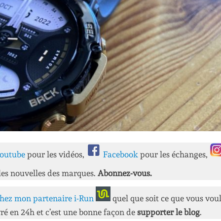
outube
pour les vidéos,
Facebook
pour les échanges,
les nouvelles des marques.
Abonnez-vous.
hez mon partenaire i-Run
quel que soit ce que vous vou
ré en 24h et c’est une bonne façon de
supporter le blog
.