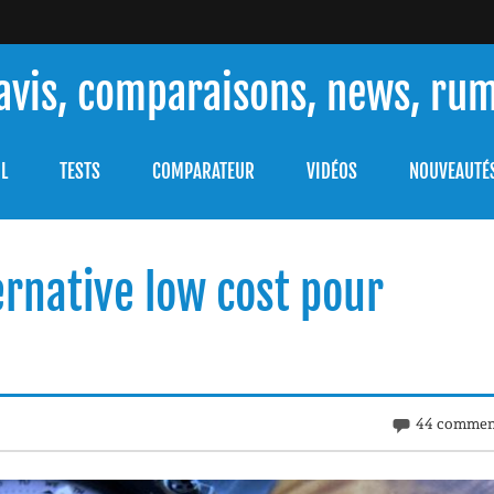
 avis, comparaisons, news, ru
ouver celle qui répondra à vos besoins et comprendre comment 
L
TESTS
COMPARATEUR
VIDÉOS
NOUVEAUTÉ
ternative low cost pour
44 commen