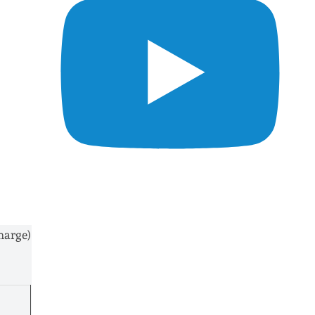
harge)