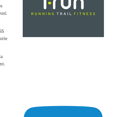
es
us).
NSS
orie
la
nt.