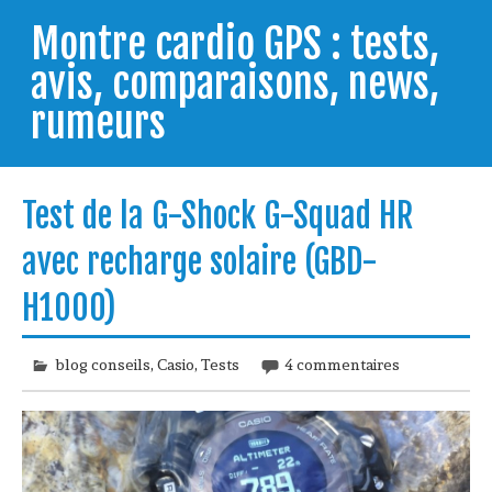
Skip
to
Montre cardio GPS : tests,
content
avis, comparaisons, news,
rumeurs
Testeur de montres GPS, je vous livre les clés pour
trouver celle qui répondra à vos besoins et
Test de la G-Shock G-Squad HR
comprendre comment bien l'utiliser.
avec recharge solaire (GBD-
H1000)
blog conseils
,
Casio
,
Tests
4 commentaires