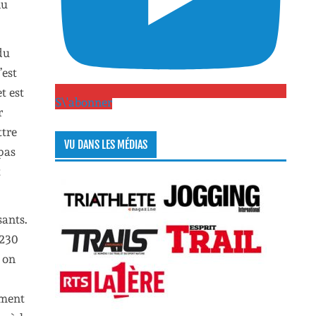
nu
du
’est
t est
S\'abonner
r
ttre
VU DANS LES MÉDIAS
pas
t
sants.
 230
 on
ement