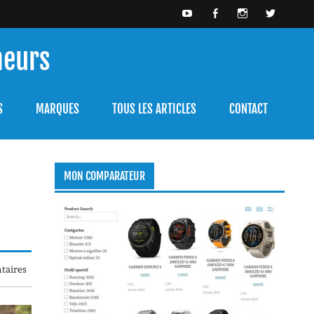
meurs
bien l'utiliser.
S
MARQUES
TOUS LES ARTICLES
CONTACT
MON COMPARATEUR
taires