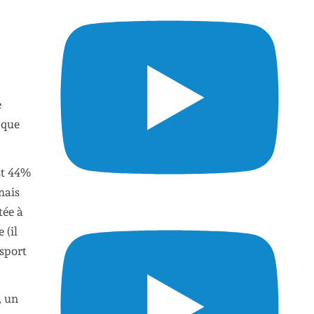
e
 que
est 44%
mais
tée à
 (il
 sport
, un