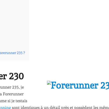
Forerunner 235 ?
er 230
runner 235, je
 la Forerunner
me si je testais
unning
sont identiques à un détail près et possèdent les mêm