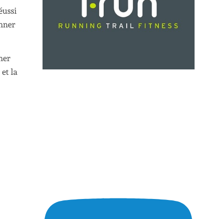
éussi
unner
ner
et la