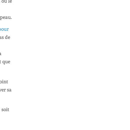
 où le
 peau.
 pour
as de
a
t que
oint
ver sa
 soit