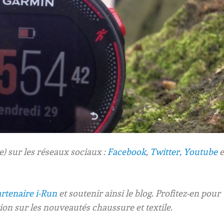
 sur les réseaux sociaux :
Facebook
,
Twitter,
Youtube
e
rtenaire i-Run
et soutenir ainsi le blog. Profitez-en pour
ion sur les nouveautés chaussure et textile.