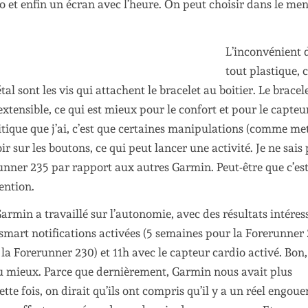
o et enfin un écran avec l’heure. On peut choisir dans le me
L’inconvénient 
tout plastique, c
al sont les vis qui attachent le bracelet au boitier. Le bracele
xtensible, ce qui est mieux pour le confort et pour le capteu
critique que j’ai, c’est que certaines manipulations (comme me
sur les boutons, ce qui peut lancer une activité. Je ne sais 
unner 235 par rapport aux autres Garmin. Peut-être que c’es
tention.
min a travaillé sur l’autonomie, avec des résultats intéres
s smart notifications activées (5 semaines pour la Forerunner
la Forerunner 230) et 11h avec le capteur cardio activé. Bon,
 du mieux. Parce que dernièrement, Garmin nous avait plus
te fois, on dirait qu’ils ont compris qu’il y a un réel engou