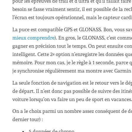
pour les épreuves de trail et d’ultra et qu’il fallait fa
besoin se fasse vraiment sentir, il est possible de la r
l’écran est toujours opérationnel, mais le capteur cardi
La puce est compatible GPS et GLONASS. Bon, vous sav
mieux comprendre
). En gros, le GLONASS, c’est comme
gagner en précision tout le temps. On peut ensuite co
intelligent. Cette 2
option n’enregistre les données que
e
mémoire. Pour mon cas, je le règle à 1 seconde, parce 
je synchronise régulièrement ma montre avec Garmin
La seule fonction de navigation est le retour vers le dép
de départ. Il n’est donc pas possible de suivre des itin
voiture lorsqu’on va faire un peu de sport en vacances
On a le choix parmi un nombre assez conséquent de donn
dernier tour) :
5 données de chrono