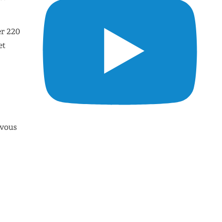
er 220
et
 vous