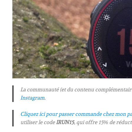
La communauté (et du contenu complémentaire)
Instagram
.
Cliquez ici pour passer commande chez mon pa
utiliser le code
IRUN15
, qui offre 15% de réduct