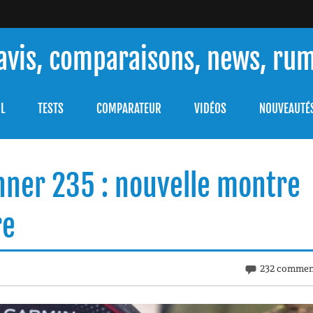
 avis, comparaisons, news, ru
ouver celle qui répondra à vos besoins et comprendre comment 
L
TESTS
COMPARATEUR
VIDÉOS
NOUVEAUTÉ
nner 235 : nouvelle montre
re
232 commen