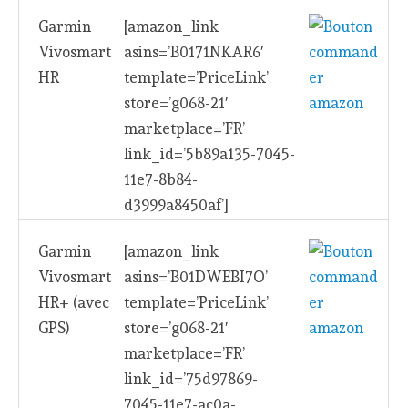
Garmin
[amazon_link
Vivosmart
asins=’B0171NKAR6′
HR
template=’PriceLink’
store=’g068-21′
marketplace=’FR’
link_id=’5b89a135-7045-
11e7-8b84-
d3999a8450af’]
Garmin
[amazon_link
Vivosmart
asins=’B01DWEBI7O’
HR+ (avec
template=’PriceLink’
GPS)
store=’g068-21′
marketplace=’FR’
link_id=’75d97869-
7045-11e7-ac0a-