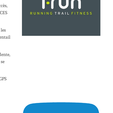
ccès,
 CES
 les
entail
dente,
 se
 GPS