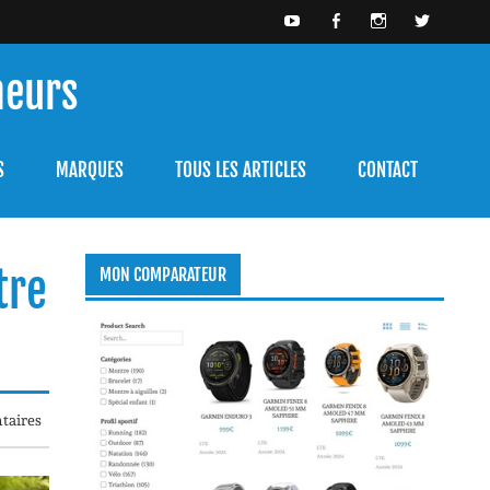
meurs
bien l'utiliser.
S
MARQUES
TOUS LES ARTICLES
CONTACT
tre
MON COMPARATEUR
taires