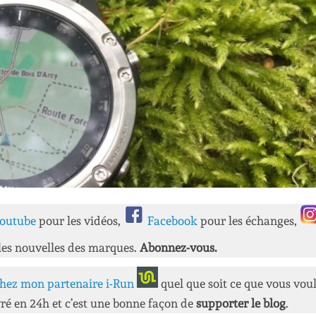
outube
pour les vidéos,
Facebook
pour les échanges,
les nouvelles des marques.
Abonnez-vous.
hez mon partenaire i-Run
quel que soit ce que vous vou
ré en 24h et c’est une bonne façon de
supporter le blog
.