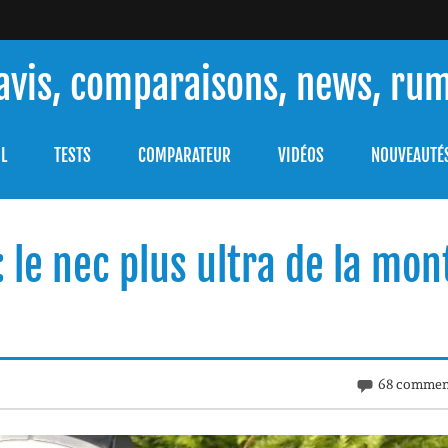
 avis, comparaisons, news, ru
ouver celle qui répondra à vos besoins et comprendre comment 
L
TESTS
COMPARATEUR
VIDÉOS
NOUVEAUTÉ
: le nec plus ultra de la mon
68 commen