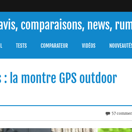
 avis, comparaisons, news, ru
ouver celle qui répondra à vos besoins et comprendre comment 
L
TESTS
COMPARATEUR
VIDÉOS
NOUVEAUTÉ
s : la montre GPS outdoor
57 commen