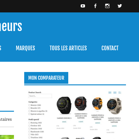
meurs
bien l'utiliser.
S
MARQUES
TOUS LES ARTICLES
CONTACT
MON COMPARATEUR
taires