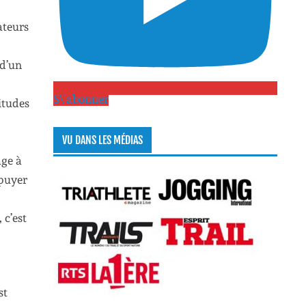
ateurs
 d’un
S\'abonner
itudes
VU DANS LES MÉDIAS
age à
ppuyer
 c’est
st