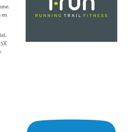
amme.
s en
ie),
x 5X
e