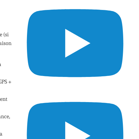
 (si
aison
à
GPS +
ment
ance,
la