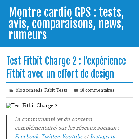
Skip
to
Montre cardio GPS : tests,
content
avis, comparaisons, news,
rumeurs
Testeur de montres GPS, je vous livre les clés pour
trouver celle qui répondra à vos besoins et
Test Fitbit Charge 2 : l’expérience
comprendre comment bien l'utiliser.
Fitbit avec un effort de design
blog conseils
,
Fitbit
,
Tests
18 commentaires
La communauté (et du contenu
complémentaire) sur les réseaux sociaux :
Facebook
,
Twitter,
Youtube
et
Instagram
.