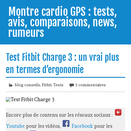
Skip
to
Montre cardio GPS : tests,
content
avis, comparaisons, news,
rumeurs
Testeur de montres GPS, je vous livre les clés pour
trouver celle qui répondra à vos besoins et
Test Fitbit Charge 3 : un vrai plus
comprendre comment bien l'utiliser.
en termes d’ergonomie
blog conseils
,
Fitbit
,
Tests
5 commentaires
Encore plus de contenu sur les réseaux sociaux :
Youtube
pour les vidéos,
Facebook
pour les