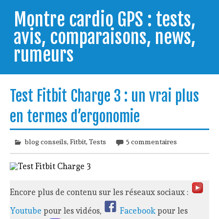
Skip
to
Montre cardio GPS : tests,
content
avis, comparaisons, news,
rumeurs
Testeur de montres GPS, je vous livre les clés pour
trouver celle qui répondra à vos besoins et
Test Fitbit Charge 3 : un vrai plus
comprendre comment bien l'utiliser.
en termes d’ergonomie
blog conseils
,
Fitbit
,
Tests
5 commentaires
Encore plus de contenu sur les réseaux sociaux :
Youtube
pour les vidéos,
Facebook
pour les