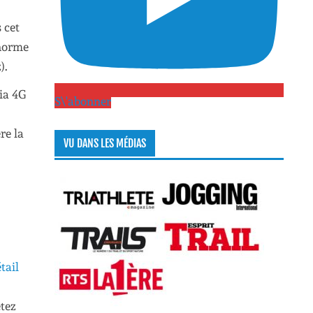
 cet
 norme
).
ia 4G
S\'abonner
re la
VU DANS LES MÉDIAS
tail
etez