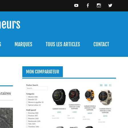
meurs
bien l'utiliser.
S
MARQUES
TOUS LES ARTICLES
CONTACT
MON COMPARATEUR
taires