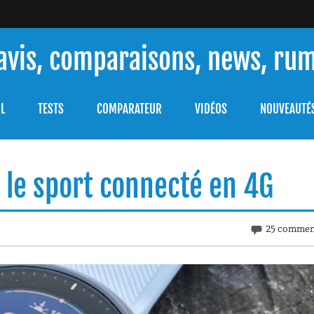
 avis, comparaisons, news, ru
ouver celle qui répondra à vos besoins et comprendre comment 
L
TESTS
COMPARATEUR
VIDÉOS
NOUVEAUTÉ
: le sport connecté en 4G
25 commen