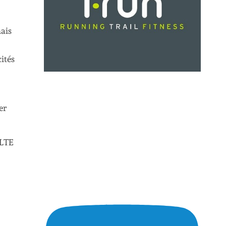
mais
ités
er
 LTE