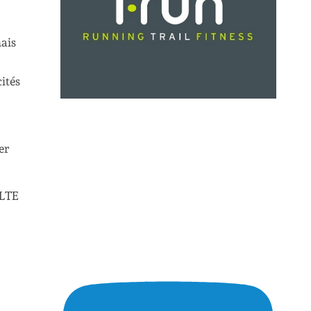
mais
ités
er
 LTE