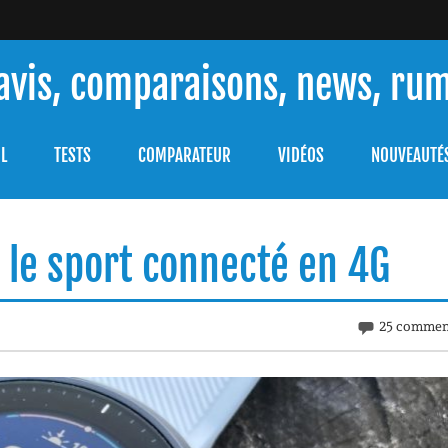
 avis, comparaisons, news, ru
ouver celle qui répondra à vos besoins et comprendre comment 
L
TESTS
COMPARATEUR
VIDÉOS
NOUVEAUTÉ
: le sport connecté en 4G
25 commen