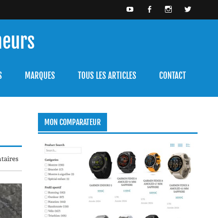
meurs
bien l'utiliser.
S
MARQUES
TOUS LES ARTICLES
CONTACT
MON COMPARATEUR
taires