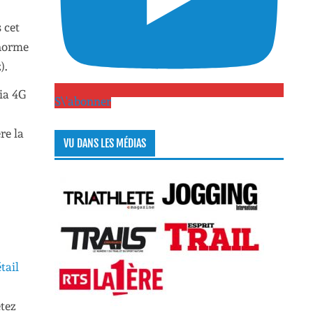
 cet
 norme
).
ia 4G
S\'abonner
re la
VU DANS LES MÉDIAS
tail
etez