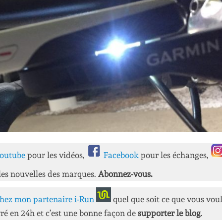
outube
pour les vidéos,
Facebook
pour les échanges,
les nouvelles des marques.
Abonnez-vous.
hez mon partenaire i-Run
quel que soit ce que vous vou
ré en 24h et c’est une bonne façon de
supporter le blog
.