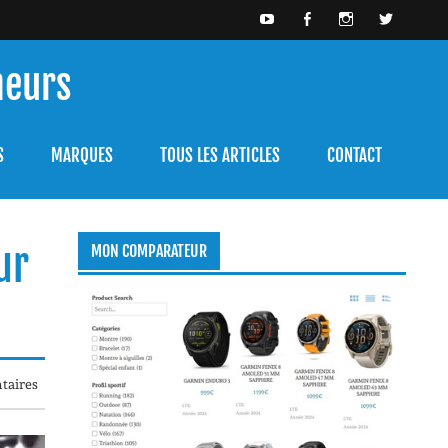
meurs
bien l'utiliser.
S
MARQUES
TOUS LES ARTICLES
CONTACT
ur
MON COMPARATEUR
taires