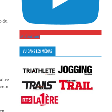
to du
S\'abonner
VU DANS LES MÉDIAS
naitre
écran
 en