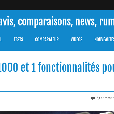
 avis, comparaisons, news, ru
ouver celle qui répondra à vos besoins et comprendre comment 
L
TESTS
COMPARATEUR
VIDÉOS
NOUVEAUTÉ
1000 et 1 fonctionnalités po
33 commen