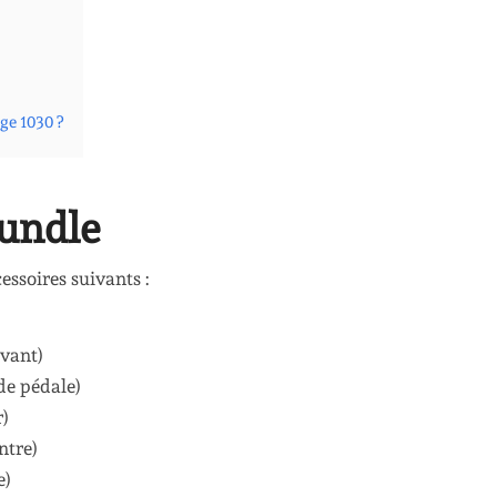
ge 1030 ?
undle
cessoires suivants :
avant)
de pédale)
r)
ntre)
e)