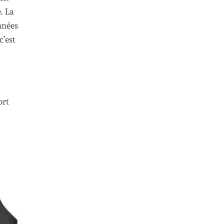
. La
nnées
c’est
ort