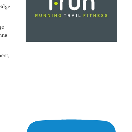
 Edge
ge
enne
ment,