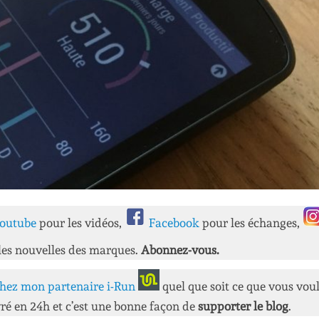
outube
pour les vidéos,
Facebook
pour les échanges,
les nouvelles des marques.
Abonnez-vous.
hez mon partenaire i-Run
quel que soit ce que vous vou
ré en 24h et c’est une bonne façon de
supporter le blog
.