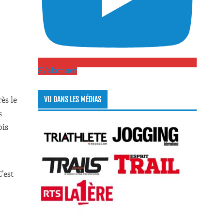
S\'abonner
VU DANS LES MÉDIAS
ès le
s
pis
’est