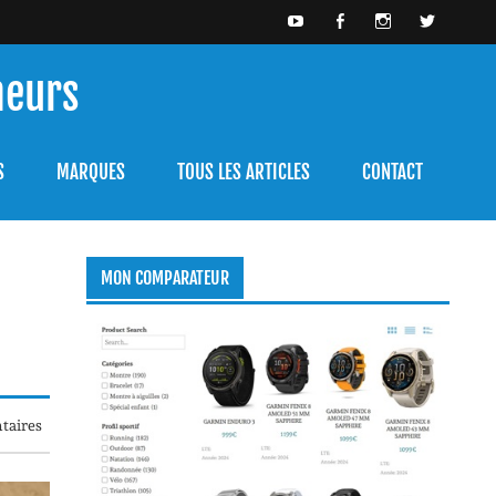
meurs
bien l'utiliser.
S
MARQUES
TOUS LES ARTICLES
CONTACT
MON COMPARATEUR
taires