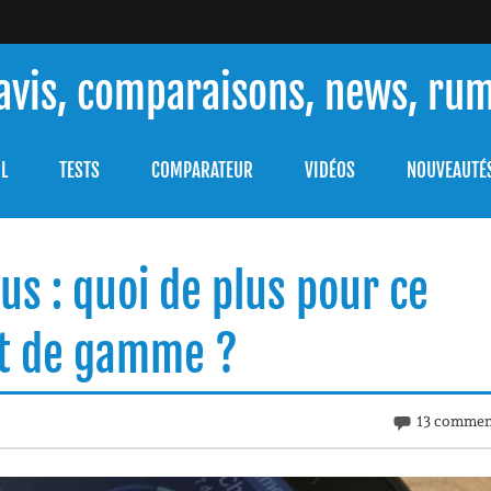
 avis, comparaisons, news, ru
ouver celle qui répondra à vos besoins et comprendre comment 
L
TESTS
COMPARATEUR
VIDÉOS
NOUVEAUTÉ
us : quoi de plus pour ce
ut de gamme ?
13 commen