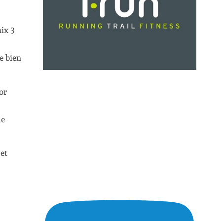
nix 3
e bien
or
de
 et