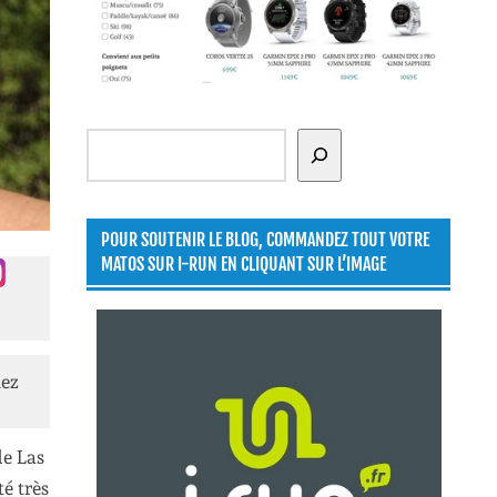
Rechercher
POUR SOUTENIR LE BLOG, COMMANDEZ TOUT VOTRE
MATOS SUR I-RUN EN CLIQUANT SUR L’IMAGE
lez
de Las
é très