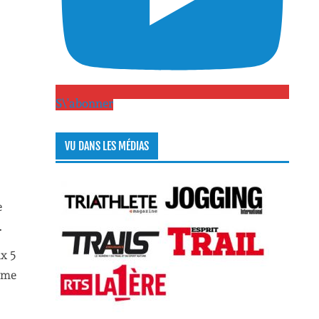
S\'abonner
VU DANS LES MÉDIAS
e
.
ix 5
même