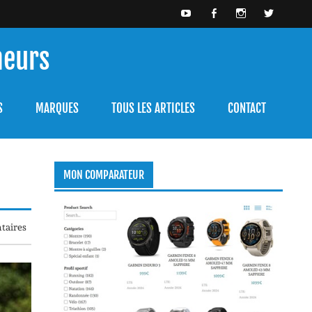
meurs
bien l'utiliser.
S
MARQUES
TOUS LES ARTICLES
CONTACT
MON COMPARATEUR
taires