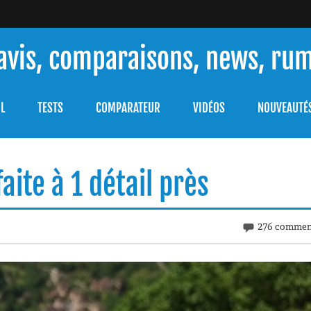
 avis, comparaisons, news, ru
ouver celle qui répondra à vos besoins et comprendre comment 
L
TESTS
COMPARATEUR
VIDÉOS
NOUVEAUTÉ
aite à 1 détail près
276 commen