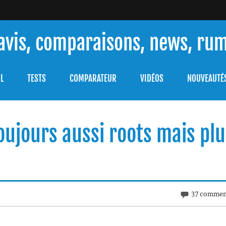
 avis, comparaisons, news, ru
ouver celle qui répondra à vos besoins et comprendre comment 
L
TESTS
COMPARATEUR
VIDÉOS
NOUVEAUTÉ
toujours aussi roots mais pl
37 commen