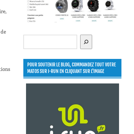
re,
 de
Rechercher
POUR SOUTENIR LE BLOG, COMMANDEZ TOUT VOTRE
tions
MATOS SUR I-RUN EN CLIQUANT SUR L’IMAGE