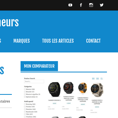
meurs
bien l'utiliser.
S
MARQUES
TOUS LES ARTICLES
CONTACT
us
MON COMPARATEUR
taires