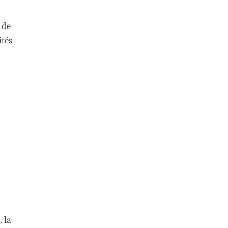
 de
ités
 la