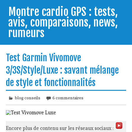
Skip
to
Montre cardio GPS : tests,
content
avis, comparaisons, news,
rumeurs
Testeur de montres GPS, je vous livre les clés pour
trouver celle qui répondra à vos besoins et
Test Garmin Vivomove
comprendre comment bien l'utiliser.
3/3S/Style/Luxe : savant mélange
de style et fonctionnalités
blog conseils
6 commentaires
Encore plus de contenu sur les réseaux sociaux :