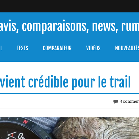
 avis, comparaisons, news, ru
ouver celle qui répondra à vos besoins et comprendre comment 
L
TESTS
COMPARATEUR
VIDÉOS
NOUVEAUTÉ
evient crédible pour le trail
3 commen