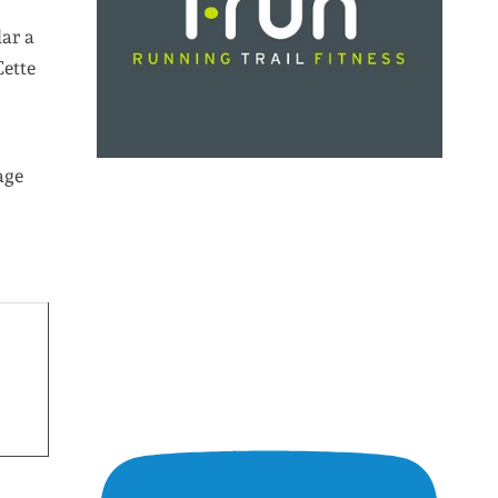
lar a
Cette
age