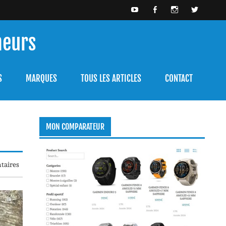
meurs
bien l'utiliser.
S
MARQUES
TOUS LES ARTICLES
CONTACT
MON COMPARATEUR
taires