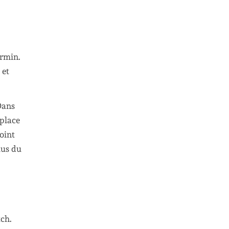
armin.
 et
Dans
 place
oint
lus du
tch.