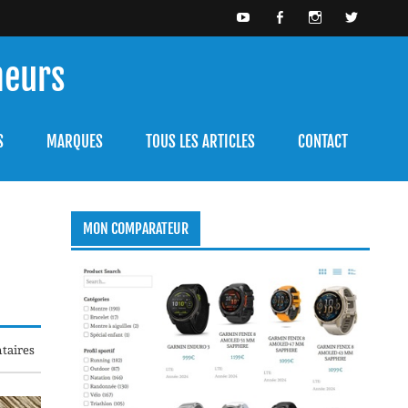
meurs
bien l'utiliser.
S
MARQUES
TOUS LES ARTICLES
CONTACT
MON COMPARATEUR
taires