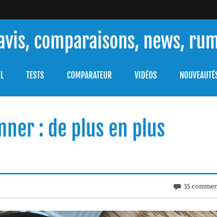
 avis, comparaisons, news, ru
ouver celle qui répondra à vos besoins et comprendre comment 
L
TESTS
COMPARATEUR
VIDÉOS
NOUVEAUTÉ
ner : de plus en plus
35 commen