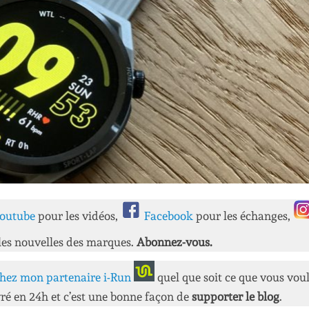
outube
pour les vidéos,
Facebook
pour les échanges,
les nouvelles des marques.
Abonnez-vous.
hez mon partenaire i-Run
quel que soit ce que vous vou
ré en 24h et c’est une bonne façon de
supporter le blog
.