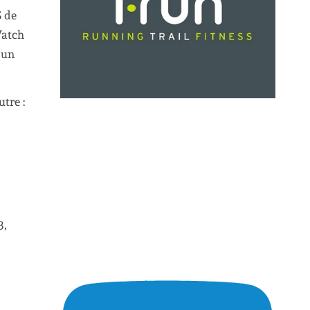
S de
Watch
 un
utre :
3,