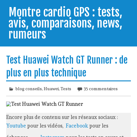
Skip
to
Montre cardio GPS : tests,
content
avis, comparaisons, news,
rumeurs
Testeur de montres GPS, je vous livre les clés pour
trouver celle qui répondra à vos besoins et
Test Huawei Watch GT Runner : de
comprendre comment bien l'utiliser.
plus en plus technique
blog conseils
,
Huawei
,
Tests
35 commentaires
Encore plus de contenu sur les réseaux sociaux :
Youtube
pour les vidéos,
Facebook
pour les