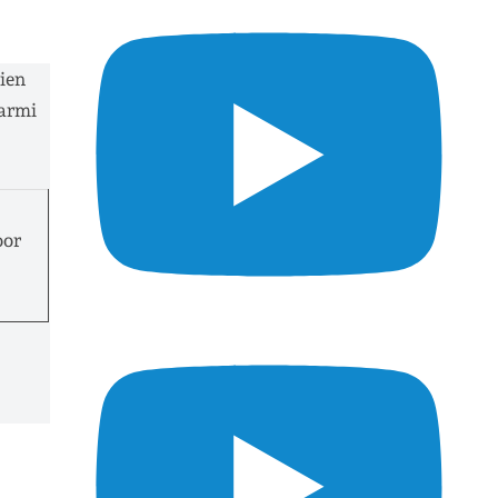
bien
parmi
oor