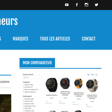
meurs
bien l'utiliser.
S
MARQUES
TOUS LES ARTICLES
CONTACT
MON COMPARATEUR
taires