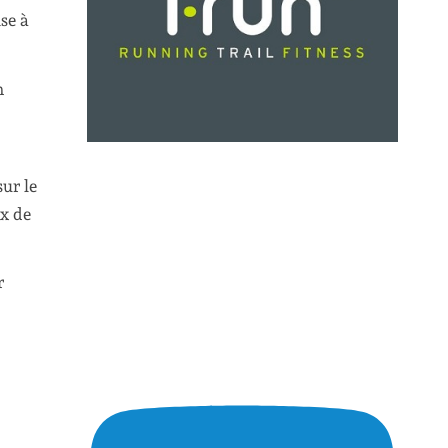
se à
n
sur le
ix de
r