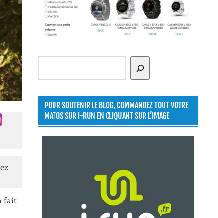
Rechercher
POUR SOUTENIR LE BLOG, COMMANDEZ TOUT VOTRE
MATOS SUR I-RUN EN CLIQUANT SUR L’IMAGE
lez
 fait
t