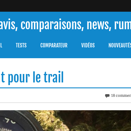
 avis, comparaisons, news, ru
ouver celle qui répondra à vos besoins et comprendre comment 
L
TESTS
COMPARATEUR
VIDÉOS
NOUVEAUTÉ
t pour le trail
18 commen