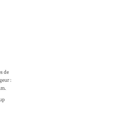
es de
geur :
mm.
oup