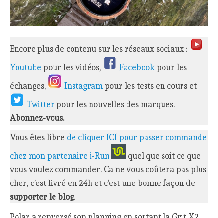
Encore plus de contenu sur les réseaux sociaux :
Youtube
pour les vidéos,
Facebook
pour les
échanges,
Instagram
pour les tests en cours et
Twitter
pour les nouvelles des marques.
Abonnez-vous.
Vous êtes libre
de cliquer ICI pour passer commande
chez mon partenaire i-Run
quel que soit ce que
vous voulez commander. Ca ne vous coûtera pas plus
cher, c’est livré en 24h et c’est une bonne façon de
supporter le blog
.
Polar a renversé son planning en sortant la Grit X2