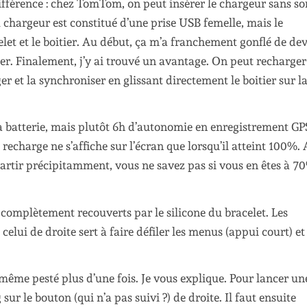
férence : chez TomTom, on peut insérer le chargeur sans sor
u chargeur est constitué d’une prise USB femelle, mais le
elet et le boitier. Au début, ça m’a franchement gonflé de de
rger. Finalement, j’y ai trouvé un avantage. On peut recharger
r et la synchroniser en glissant directement le boitier sur la
 la batterie, mais plutôt 6h d’autonomie en enregistrement GP
 recharge ne s’affiche sur l’écran que lorsqu’il atteint 100%.
artir précipitamment, vous ne savez pas si vous en êtes à 7
 complètement recouverts par le silicone du bracelet. Les
 celui de droite sert à faire défiler les menus (appui court) et
 même pesté plus d’une fois. Je vous explique. Pour lancer un
r le bouton (qui n’a pas suivi ?) de droite. Il faut ensuite