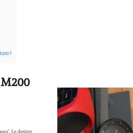
M200 ?
r M200
eap’. Le design