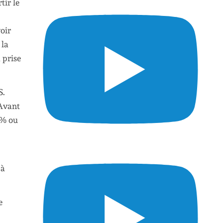
tir le
voir
 la
 prise
S.
 Avant
0% ou
 à
e