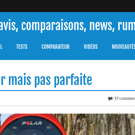
 avis, comparaisons, news, ru
ouver celle qui répondra à vos besoins et comprendre comment 
L
TESTS
COMPARATEUR
VIDÉOS
NOUVEAUTÉ
r mais pas parfaite
37 commen