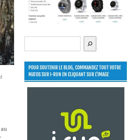
Rechercher
POUR SOUTENIR LE BLOG, COMMANDEZ TOUT VOTRE
MATOS SUR I-RUN EN CLIQUANT SUR L’IMAGE
t
 au
r