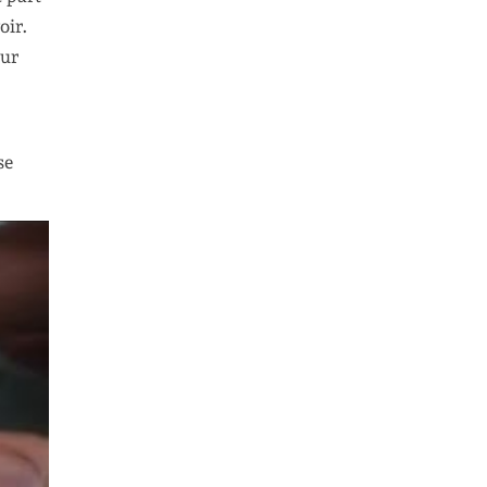
oir.
eur
se