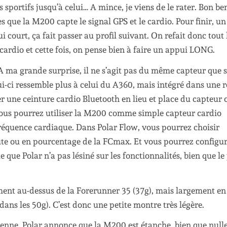
s sportifs jusqu’à celui… A mince, je viens de le rater. Bon be
es que la M200 capte le signal GPS et le cardio. Pour finir, un
 court, ça fait passer au profil suivant. On refait donc tout 
 cardio et cette fois, on pense bien à faire un appui LONG.
 A ma grande surprise, il ne s’agit pas du même capteur que s
ui-ci ressemble plus à celui du A360, mais intégré dans une r
ler une ceinture cardio Bluetooth en lieu et place du capteur 
 vous pourrez utiliser la M200 comme simple capteur cardio
fréquence cardiaque. Dans Polar Flow, vous pourrez choisir
ute ou en pourcentage de la FCmax. Et vous pourrez configu
ue Polar n’a pas lésiné sur les fonctionnalités, bien que le
ment au-dessus de la Forerunner 35 (37g), mais largement en
ns les 50g). C’est donc une petite montre très légère.
nne, Polar annonce que la M200 est étanche, bien que nulle