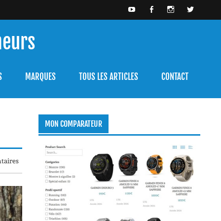
meurs
bien l'utiliser.
S
MARQUES
TOUS LES ARTICLES
CONTACT
MON COMPARATEUR
taires