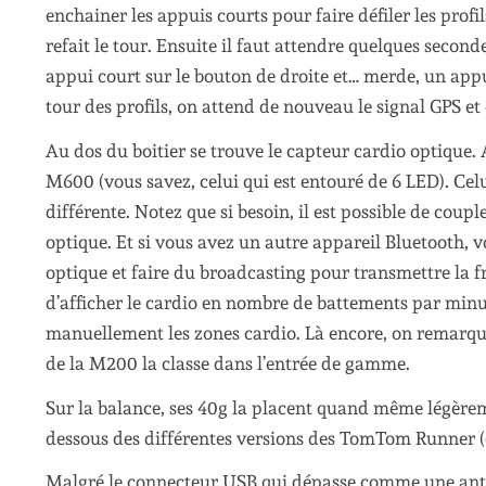
enchainer les appuis courts pour faire défiler les profil
refait le tour. Ensuite il faut attendre quelques second
appui court sur le bouton de droite et… merde, un appui
tour des profils, on attend de nouveau le signal GPS et
Au dos du boitier se trouve le capteur cardio optique.
M600 (vous savez, celui qui est entouré de 6 LED). Cel
différente. Notez que si besoin, il est possible de coup
optique. Et si vous avez un autre appareil Bluetooth,
optique et faire du broadcasting pour transmettre la 
d’afficher le cardio en nombre de battements par min
manuellement les zones cardio. Là encore, on remarque q
de la M200 la classe dans l’entrée de gamme.
Sur la balance, ses 40g la placent quand même légère
dessous des différentes versions des TomTom Runner (da
Malgré le connecteur USB qui dépasse comme une ante