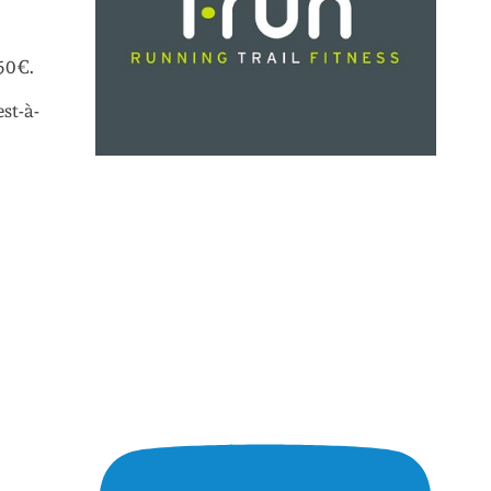
150€.
est-à-