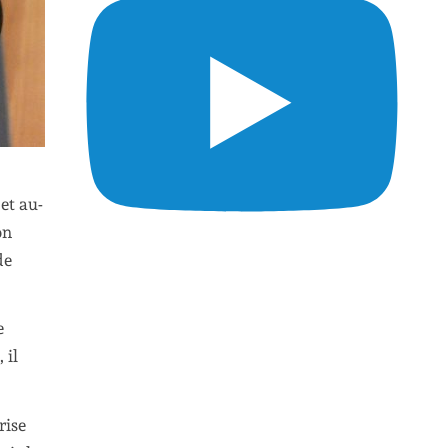
et au-
on
de
e
 il
rise