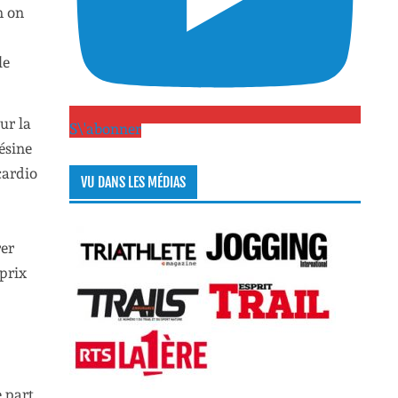
n on
le
ur la
S\'abonner
ésine
cardio
VU DANS LES MÉDIAS
rer
 prix
 part