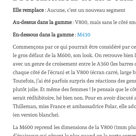
Elle remplace
: Aucune, c’est un nouveau segment
Au-dessus dans la gamme
: V800, mais sans le côté s
En-dessous dans la gamme
:
M430
Commençons par ce qui pourrait être considéré par c
le gros défaut de la M600, son look. On retrouve bien 
avec un genre de croisement entre le A360 (les barres
chaque côté de l’écran) et la V800 (écran carré, large b
Toutefois, j’ai été parfois surpris des réactions des gen
plutôt jolie. Et même des femmes ! Je pensais que le c
serait rédhibitoire, hé bien non. Pour en avoir discuté
Thilleman, miss France et ambassadrice Polar, elle ado
(en version blanche).
La M600 reprend les dimensions de la V800 (1mm plus 
d’épaisseur qui gênent le plus quand on la porte comme