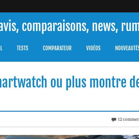
 avis, comparaisons, news, ru
ouver celle qui répondra à vos besoins et comprendre comment 
L
TESTS
COMPARATEUR
VIDÉOS
NOUVEAUTÉ
martwatch ou plus montre d
12 commen