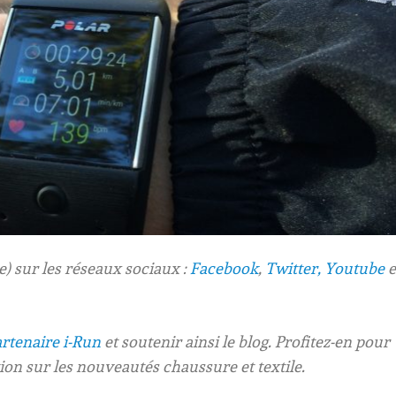
 sur les réseaux sociaux :
Facebook
,
Twitter,
Youtube
e
rtenaire i-Run
et soutenir ainsi le blog. Profitez-en pour
ion sur les nouveautés chaussure et textile.