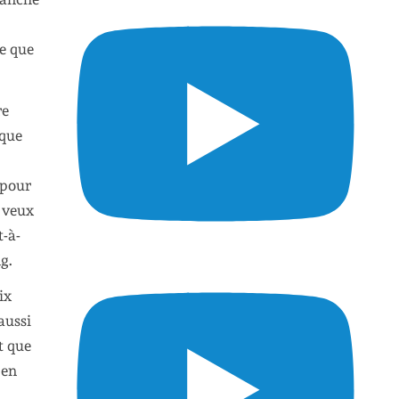
se que
re
 que
 pour
e veux
t-à-
g.
ix
aussi
t que
 en