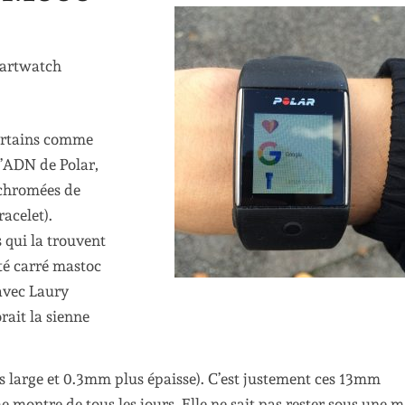
martwatch
ertains comme
l’ADN de Polar,
 chromées de
racelet).
s qui la trouvent
ôté carré mastoc
 avec Laury
rait la sienne
large et 0.3mm plus épaisse). C’est justement ces 13mm
 montre de tous les jours. Elle ne sait pas rester sous une 