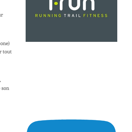
ur
cone)
r tout
,
é son