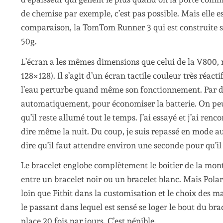
de chemise par exemple, c’est pas possible. Mais elle es
comparaison, la TomTom Runner 3 qui est construite su
50g.
L’écran a les mêmes dimensions que celui de la V800, 
128×128). Il s’agit d’un écran tactile couleur très réacti
l’eau perturbe quand même son fonctionnement. Par déf
automatiquement, pour économiser la batterie. On pe
qu’il reste allumé tout le temps. J’ai essayé et j’ai ren
dire même la nuit. Du coup, je suis repassé en mode aut
dire qu’il faut attendre environ une seconde pour qu’il s
Le bracelet englobe complètement le boitier de la montr
entre un bracelet noir ou un bracelet blanc. Mais Polar
loin que Fitbit dans la customisation et le choix des ma
le passant dans lequel est sensé se loger le bout du brac
place 20 fois par jours. C’est pénible.