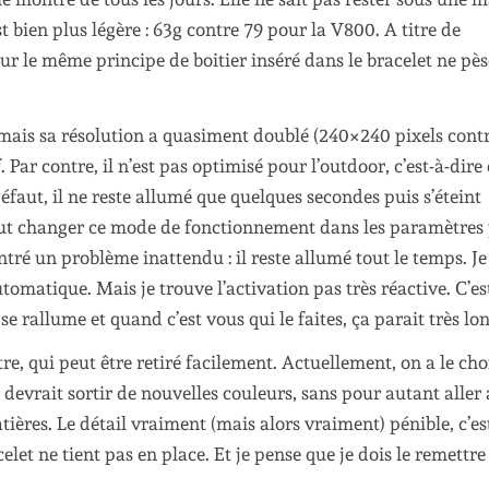
t bien plus légère : 63g contre 79 pour la V800. A titre de
r le même principe de boitier inséré dans le bracelet ne pè
mais sa résolution a quasiment doublé (240×240 pixels cont
f. Par contre, il n’est pas optimisé pour l’outdoor, c’est-à-dire
aut, il ne reste allumé que quelques secondes puis s’éteint
ut changer ce mode de fonctionnement dans les paramètres
contré un problème inattendu : il reste allumé tout le temps. J
omatique. Mais je trouve l’activation pas très réactive. C’es
e rallume et quand c’est vous qui le faites, ça parait très lon
e, qui peut être retiré facilement. Actuellement, on a le cho
 devrait sortir de nouvelles couleurs, sans pour autant aller 
tières. Le détail vraiment (mais alors vraiment) pénible, c’es
elet ne tient pas en place. Et je pense que je dois le remettre