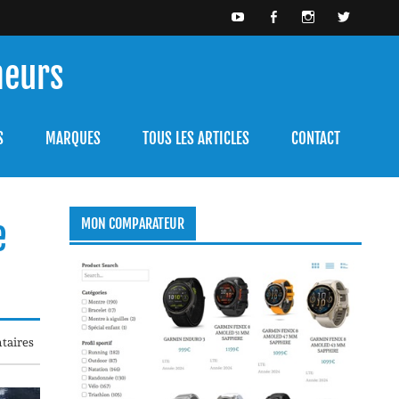
meurs
bien l'utiliser.
S
MARQUES
TOUS LES ARTICLES
CONTACT
e
MON COMPARATEUR
taires