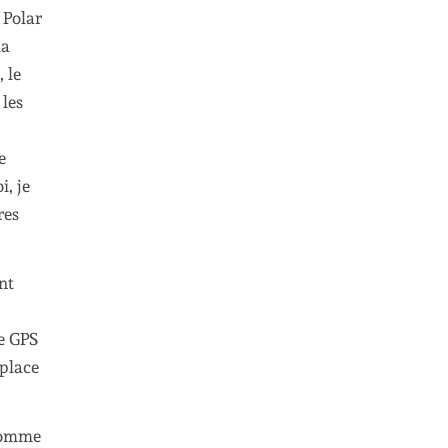
 Polar
la
 le
 les
e
i, je
res
nt
le GPS
 place
 comme