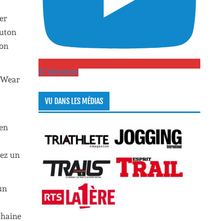
er
outon
ion
S\'abonner
d Wear
VU DANS LES MÉDIAS
 en
0
vez un
un
chaine