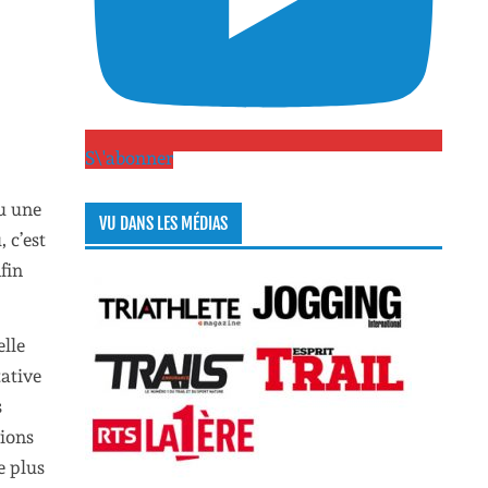
S\'abonner
eu une
VU DANS LES MÉDIAS
 c’est
nfin
elle
tative
s
sions
e plus