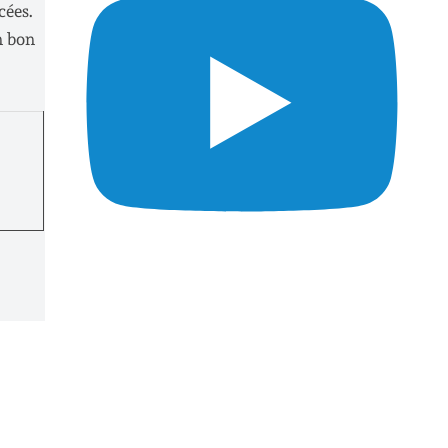
cées.
n bon