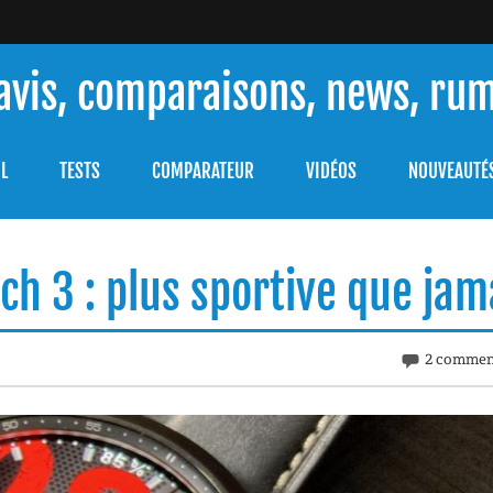
 avis, comparaisons, news, ru
ouver celle qui répondra à vos besoins et comprendre comment 
L
TESTS
COMPARATEUR
VIDÉOS
NOUVEAUTÉ
h 3 : plus sportive que jam
2 commen