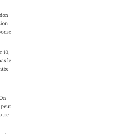
sion
sion
ponse
r 10,
pas le
tée
 On
n peut
utre