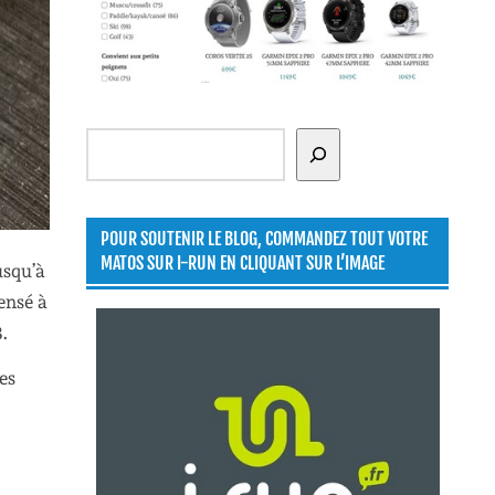
Rechercher
POUR SOUTENIR LE BLOG, COMMANDEZ TOUT VOTRE
MATOS SUR I-RUN EN CLIQUANT SUR L’IMAGE
usqu’à
ensé à
.
es