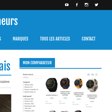
meurs
bien l'utiliser.
S
MARQUES
TOUS LES ARTICLES
CONTACT
ais
MON COMPARATEUR
taires