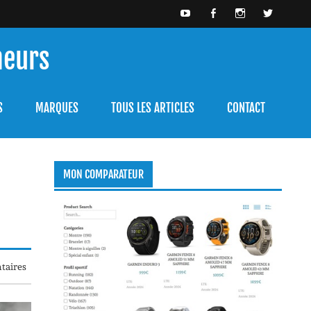
meurs
bien l'utiliser.
S
MARQUES
TOUS LES ARTICLES
CONTACT
MON COMPARATEUR
taires