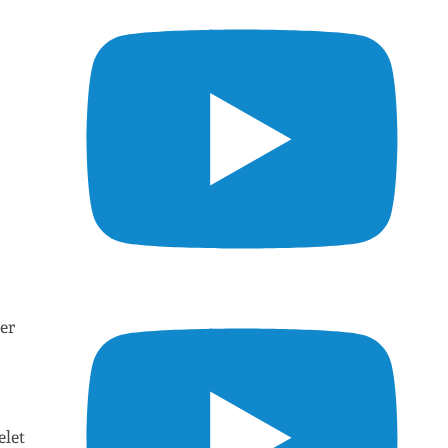
ier
elet