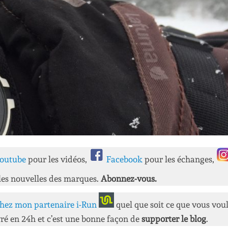
outube
pour les vidéos,
Facebook
pour les échanges,
les nouvelles des marques.
Abonnez-vous.
hez mon partenaire i-Run
quel que soit ce que vous vou
ré en 24h et c’est une bonne façon de
supporter le blog
.