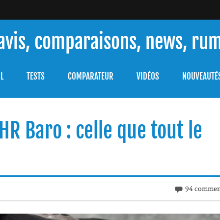
 avis, comparaisons, news, ru
ouver celle qui répondra à vos besoins et comprendre comment 
L
TESTS
COMPARATEUR
VIDÉOS
NOUVEAUTÉ
HR Baro : celle que tout le
94 commen