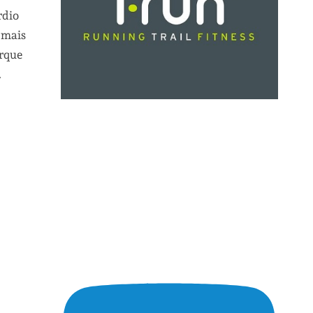
rdio
 mais
arque
.