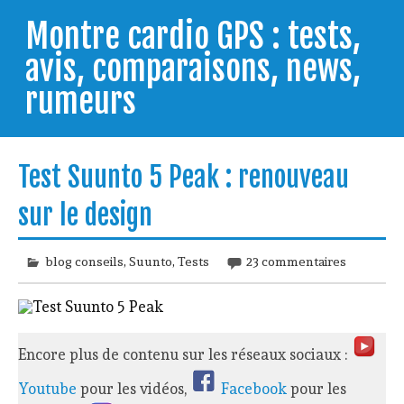
Skip
to
Montre cardio GPS : tests,
content
avis, comparaisons, news,
rumeurs
Testeur de montres GPS, je vous livre les clés pour
trouver celle qui répondra à vos besoins et
Test Suunto 5 Peak : renouveau
comprendre comment bien l'utiliser.
sur le design
blog conseils
,
Suunto
,
Tests
23 commentaires
Encore plus de contenu sur les réseaux sociaux :
Youtube
pour les vidéos,
Facebook
pour les