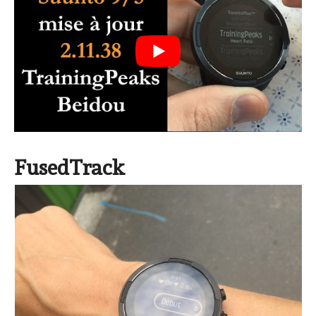
FusedTrack