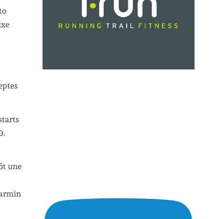
to
ixe
eptes
starts
0.
tôt une
Garmin