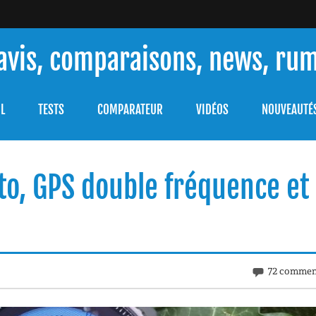
 avis, comparaisons, news, ru
ouver celle qui répondra à vos besoins et comprendre comment 
L
TESTS
COMPARATEUR
VIDÉOS
NOUVEAUTÉ
rto, GPS double fréquence et
72 commen