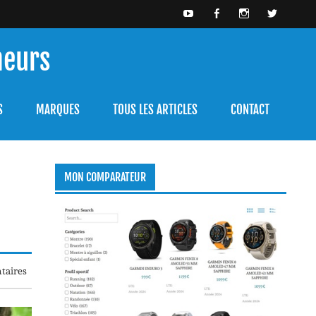
meurs
bien l'utiliser.
S
MARQUES
TOUS LES ARTICLES
CONTACT
MON COMPARATEUR
taires