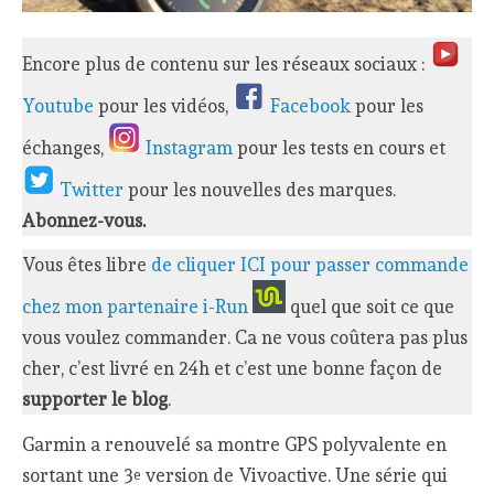
Encore plus de contenu sur les réseaux sociaux :
Youtube
pour les vidéos,
Facebook
pour les
échanges,
Instagram
pour les tests en cours et
Twitter
pour les nouvelles des marques.
Abonnez-vous.
Vous êtes libre
de cliquer ICI pour passer commande
chez mon partenaire i-Run
quel que soit ce que
vous voulez commander. Ca ne vous coûtera pas plus
cher, c’est livré en 24h et c’est une bonne façon de
supporter le blog
.
Garmin a renouvelé sa montre GPS polyvalente en
sortant une 3
version de Vivoactive. Une série qui
e