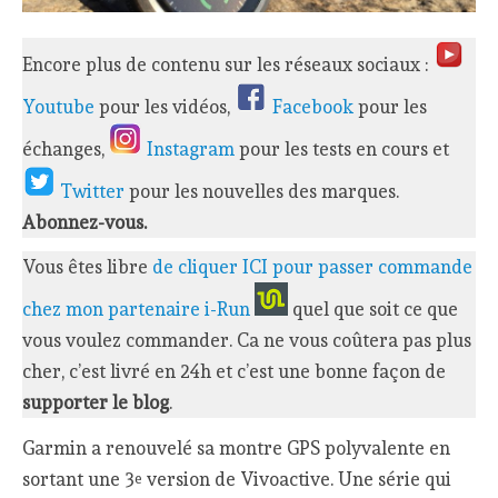
Encore plus de contenu sur les réseaux sociaux :
Youtube
pour les vidéos,
Facebook
pour les
échanges,
Instagram
pour les tests en cours et
Twitter
pour les nouvelles des marques.
Abonnez-vous.
Vous êtes libre
de cliquer ICI pour passer commande
chez mon partenaire i-Run
quel que soit ce que
vous voulez commander. Ca ne vous coûtera pas plus
cher, c’est livré en 24h et c’est une bonne façon de
supporter le blog
.
Garmin a renouvelé sa montre GPS polyvalente en
sortant une 3
version de Vivoactive. Une série qui
e