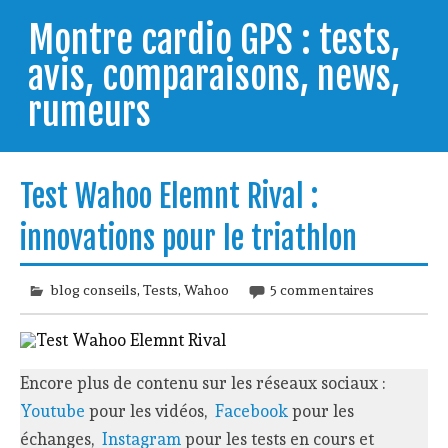
Skip
to
Montre cardio GPS : tests,
content
avis, comparaisons, news,
rumeurs
Testeur de montres GPS, je vous livre les clés pour
trouver celle qui répondra à vos besoins et
Test Wahoo Elemnt Rival :
comprendre comment bien l'utiliser.
innovations pour le triathlon
blog conseils
,
Tests
,
Wahoo
5 commentaires
Encore plus de contenu sur les réseaux sociaux :
Youtube
pour les vidéos,
Facebook
pour les
échanges,
Instagram
pour les tests en cours et