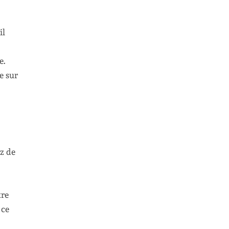
il
e.
e sur
ez de
tre
 ce