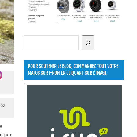
Rechercher
POUR SOUTENIR LE BLOG, COMMANDEZ TOUT VOTRE
MATOS SUR I-RUN EN CLIQUANT SUR L’IMAGE
lez
e
on par