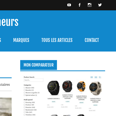
meurs
bien l'utiliser.
S
MARQUES
TOUS LES ARTICLES
CONTACT
MON COMPARATEUR
taires