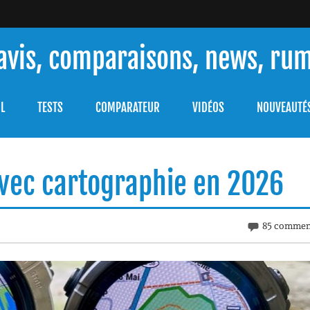
 avis, comparaisons, news, ru
ouver celle qui répondra à vos besoins et comprendre comment 
L
TESTS
COMPARATEUR
VIDÉOS
NOUVEAUTÉ
avec cartographie en 2026
85 commen