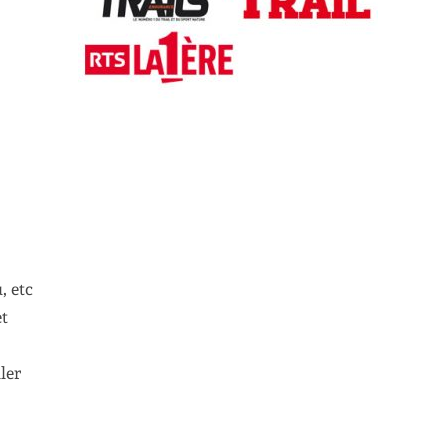
, etc
et
ler