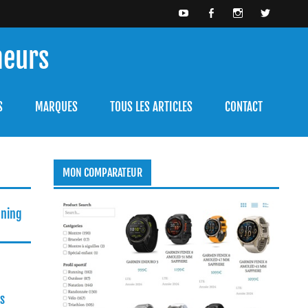
meurs
bien l'utiliser.
S
MARQUES
TOUS LES ARTICLES
CONTACT
MON COMPARATEUR
nning
s