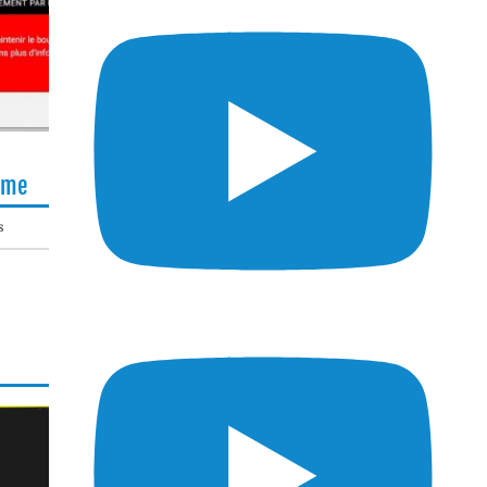
lème
s