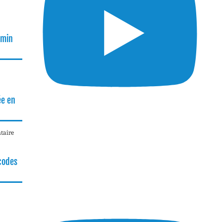
rmin
ée en
taire
 codes