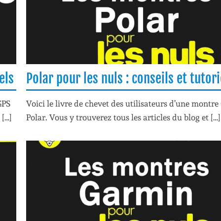
els
Polar pour les nuls : conseils et tutori
GPS
Voici le livre de chevet des utilisateurs d’une montre
 […]
Polar. Vous y trouverez tous les articles du blog et […]