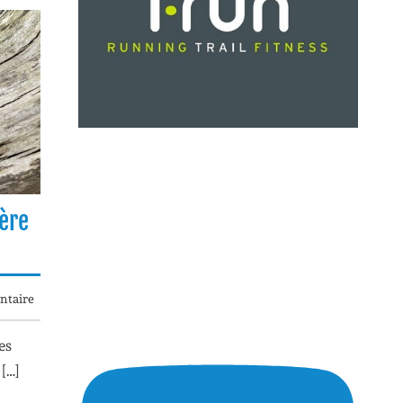
hère
taire
es
 […]