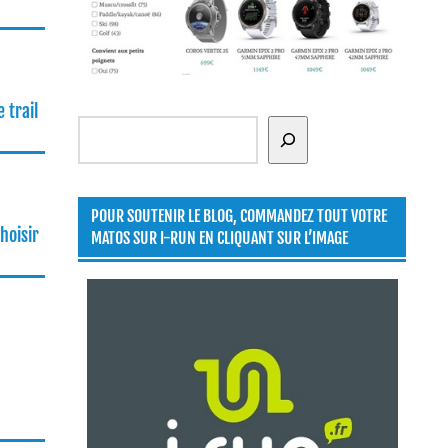
 trail
Rechercher
POUR SOUTENIR LE BLOG, COMMANDEZ TOUT VOTRE
hoisir
MATOS SUR I-RUN EN CLIQUANT SUR L’IMAGE