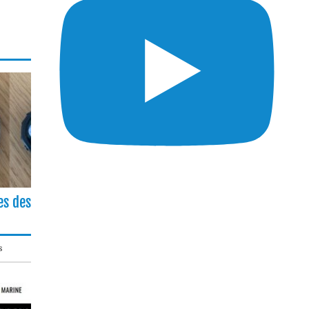
es des
s