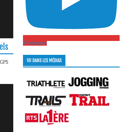
S\'abonner
els
VU DANS LES MÉDIAS
 GPS