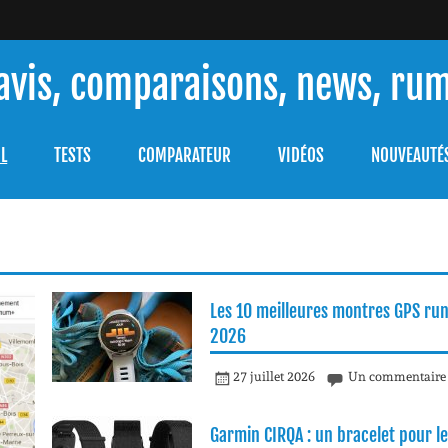
 avis, comparaisons, news, ru
ouver celle qui répondra à vos besoins et comprendre comment 
L
TESTS
COMPARATEUR
VIDÉOS
NOUVEAUTÉ
Les 10 meilleures montres GPS ru
2026
27 juillet 2026
Un commentaire
Garmin CIRQA : un bracelet pour le