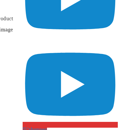
roduct
S\'abonner