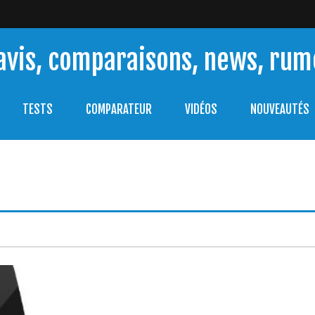
 avis, comparaisons, news, ru
trouver celle qui répondra à vos besoins et comprendre comm
TESTS
COMPARATEUR
VIDÉOS
NOUVEAUTÉS