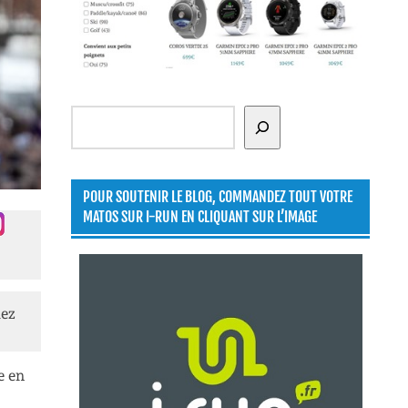
Rechercher
POUR SOUTENIR LE BLOG, COMMANDEZ TOUT VOTRE
MATOS SUR I-RUN EN CLIQUANT SUR L’IMAGE
lez
e en