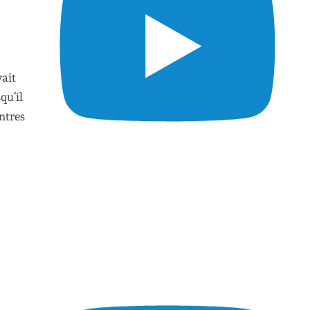
ait
qu’il
ntres