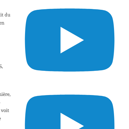
it du
en
S,
nière,
o
 voit
e