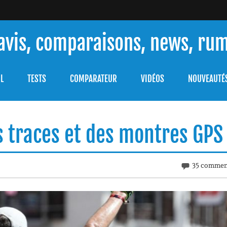
 avis, comparaisons, news, ru
ouver celle qui répondra à vos besoins et comprendre comment 
L
TESTS
COMPARATEUR
VIDÉOS
NOUVEAUTÉ
s traces et des montres GPS
35 commen