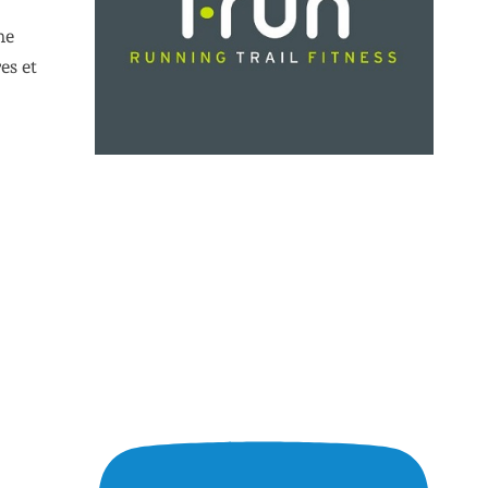
ne
es et