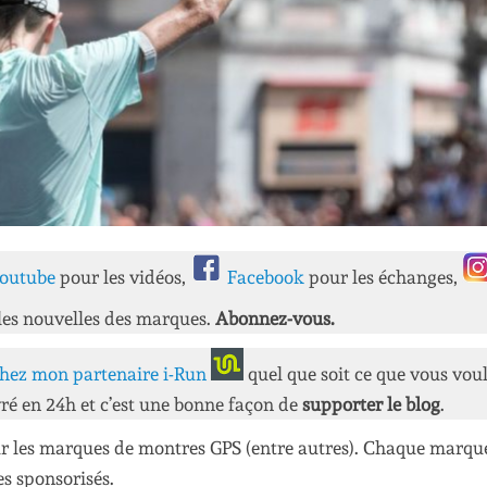
outube
pour les vidéos,
Facebook
pour les échanges,
les nouvelles des marques.
Abonnez-vous.
hez mon partenaire i-Run
quel que soit ce que vous vou
ré en 24h et c’est une bonne façon de
supporter le blog
.
 les marques de montres GPS (entre autres). Chaque marqu
es sponsorisés.