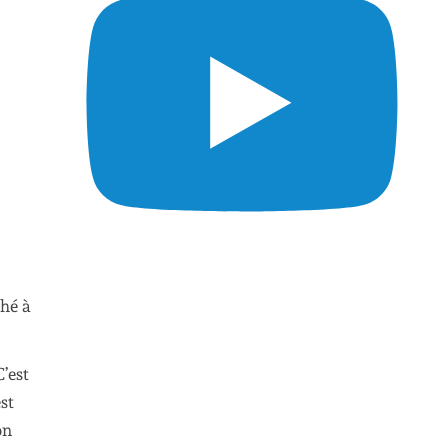
ché à
’est
st
on