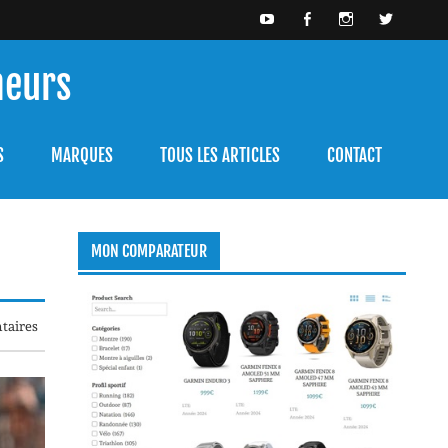
meurs
bien l'utiliser.
S
MARQUES
TOUS LES ARTICLES
CONTACT
MON COMPARATEUR
taires