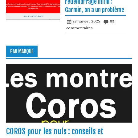
redémarrage infini :
Garmin, on a un problème
28 janvier 2025
83
commentaires
PAR MARQUE
COROS pour les nuls : conseils et