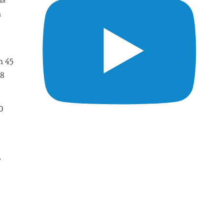
n
n 45
 8
0
,