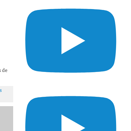
s de
s