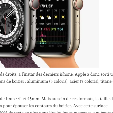
 droits, à l’instar des derniers iPhone. Apple a donc sorti 
s de boitier : aluminium (5 coloris), acier (3 coloris), titane 
de 1mm : 41 et 45mm. Mais au sein de ces formats, la taille 
is pour épouser les contours du boitier. Avec cette surface
0% de texte en plus pour lire les longs messages, des bouto