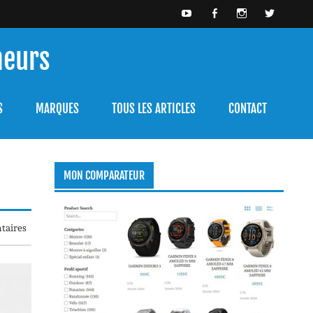
meurs
bien l'utiliser.
S
MARQUES
TOUS LES ARTICLES
CONTACT
MON COMPARATEUR
taires