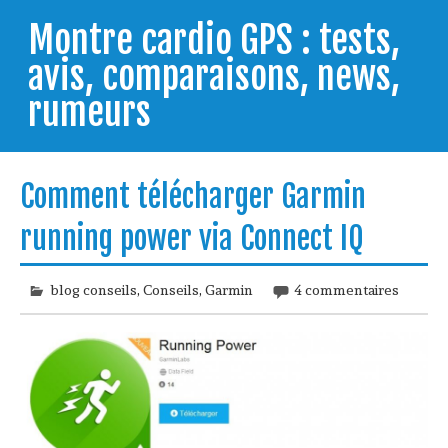
Skip
to
Montre cardio GPS : tests,
content
avis, comparaisons, news,
rumeurs
Testeur de montres GPS, je vous livre les clés pour
trouver celle qui répondra à vos besoins et
Comment télécharger Garmin
comprendre comment bien l'utiliser.
running power via Connect IQ
blog conseils
,
Conseils
,
Garmin
4 commentaires