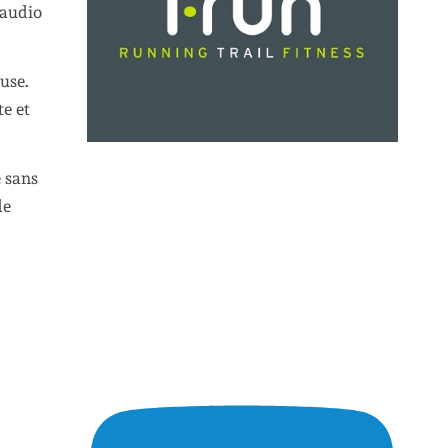
 audio
use.
te et
e sans
de