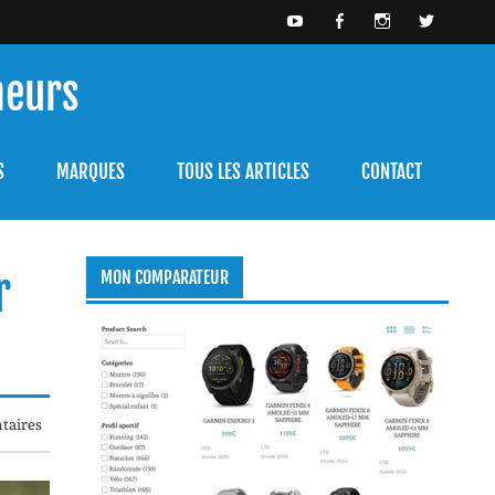
meurs
bien l'utiliser.
S
MARQUES
TOUS LES ARTICLES
CONTACT
r
MON COMPARATEUR
taires