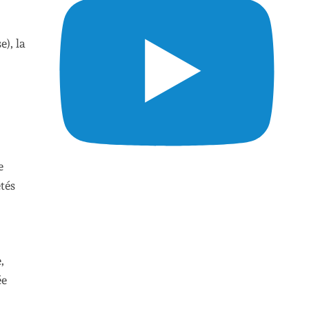
e), la
e
étés
,
ée