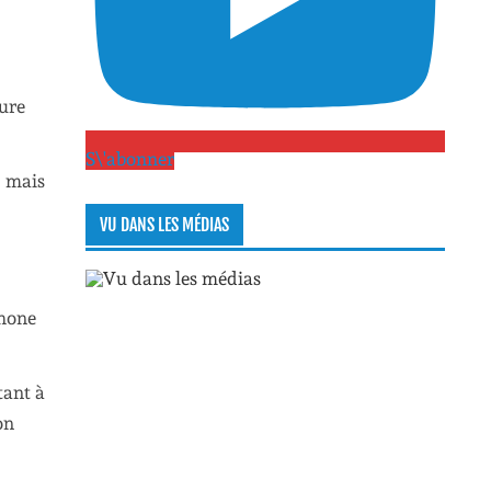
ture
S\'abonner
, mais
VU DANS LES MÉDIAS
phone
tant à
on