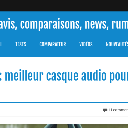
 avis, comparaisons, news, ru
ouver celle qui répondra à vos besoins et comprendre comment 
L
TESTS
COMPARATEUR
VIDÉOS
NOUVEAUTÉ
 : meilleur casque audio pou
11 commen