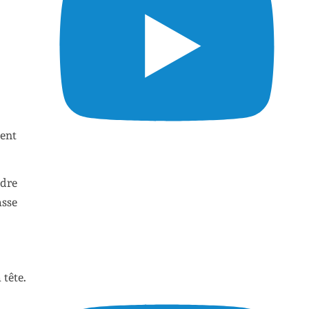
ment
ndre
asse
 tête.