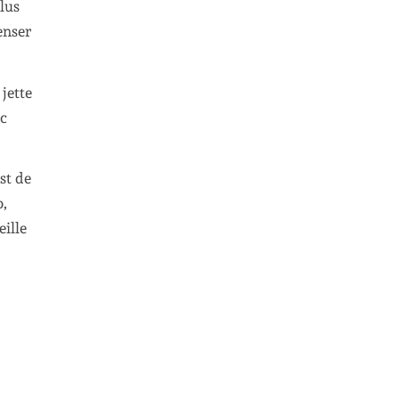
lus
enser
jette
ec
st de
o,
eille