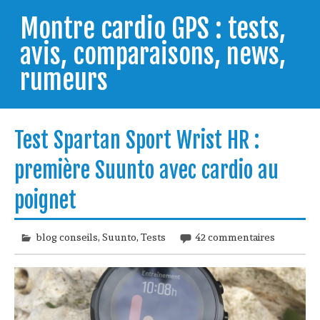
Skip
to
Montre cardio GPS : tests,
content
avis, comparaisons, news,
rumeurs
Testeur de montres GPS, je vous livre les clés pour
trouver celle qui répondra à vos besoins et
Test Spartan Sport Wrist HR :
comprendre comment bien l'utiliser.
première Suunto avec cardio au
poignet
blog conseils
,
Suunto
,
Tests
42 commentaires